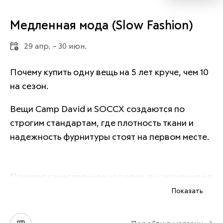
Медленная мода (Slow Fashion)
29 апр. – 30 июн.
Почему купить одну вещь на 5 лет круче, чем 10 
на сезон.
Вещи Camp David и SOCCX создаются по 
строгим стандартам, где плотность ткани и 
надежность фурнитуры стоят на первом месте. 
Покупая качественное изделие, вы экономите в 
долгосрочной перспективе, ведь его не 
Показать
придется заменять новым уже спустя три 
месяца носки. Вещь сохраняет первозданный 