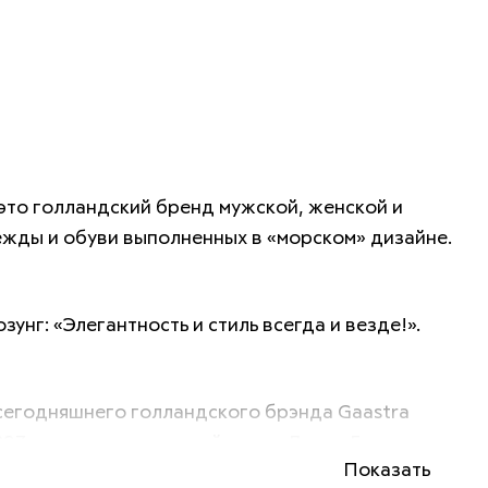
то голландский бренд мужской, женской и 
детской одежды и обуви выполненных в «морском» дизайне. 
унг: «Элегантность и стиль всегда и везде!». 
егодняшнего голландского брэнда Gaastra 
897 году потомственный моряк Доуве Гаастра. 
Показать
и названа эта компания. Бескомпромиссность 