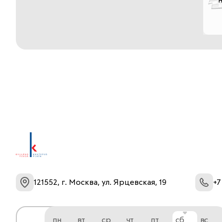
121552, г. Москва, ул. Ярцевская, 19
+7
пн
вт
ср
чт
пт
сб
вс