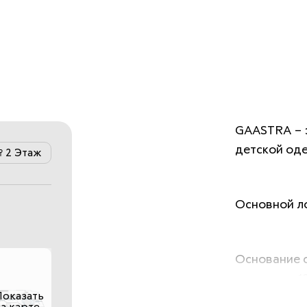
GAASTRA – э
2 Этаж
Основной лоз
Основание с
заложил в 1
Показать
Его именем 
а карте