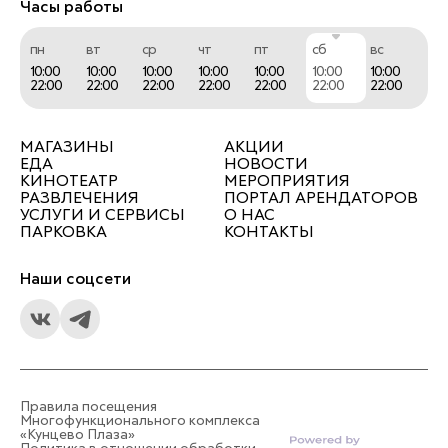
Часы работы
пн
вт
ср
чт
пт
сб
вс
10:00
10:00
10:00
10:00
10:00
10:00
10:00
22:00
22:00
22:00
22:00
22:00
22:00
22:00
МАГАЗИНЫ
АКЦИИ
ЕДА
НОВОСТИ
КИНОТЕАТР
МЕРОПРИЯТИЯ
РАЗВЛЕЧЕНИЯ
ПОРТАЛ АРЕНДАТОРОВ
УСЛУГИ И СЕРВИСЫ
О НАС
ПАРКОВКА
КОНТАКТЫ
Наши соцсети
Правила посещения
Многофункционального комплекса
«Кунцево Плаза»