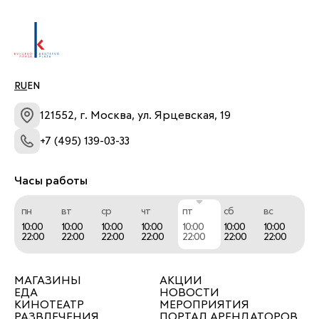
Рассписание сеансов по ссылке 
https://afisha.yandex.ru/moscow/cinema/places/mor
cinema-kuntsevo?place-schedule-preset=today
RU
EN
121552, г. Москва, ул. Ярцевская, 19
+7 (495) 139-03-33
Часы работы
пн
вт
ср
чт
пт
сб
вс
10:00
10:00
10:00
10:00
10:00
10:00
10:00
22:00
22:00
22:00
22:00
22:00
22:00
22:00
МАГАЗИНЫ
АКЦИИ
ЕДА
НОВОСТИ
КИНОТЕАТР
МЕРОПРИЯТИЯ
РАЗВЛЕЧЕНИЯ
ПОРТАЛ АРЕНДАТОРОВ