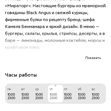
«Мираторг». Настоящие бургеры из мраморной 
говядины Black Angus и свежей курицы, 
фирменные булки по рецепту бренд-шефа 
Камеля Бенмамара и яркий дизайн. В меню — 
бургеры, салаты, крылья, стрипсы, десерты, а в 
баре — лимонады, молочные коктейли, морсы и 
крафтовое пиво. 
Показать
Настоящий вкус, никакой имитации!
Часы работы
пн
вт
ср
чт
пт
сб
вс
10:00
10:00
10:00
10:00
10:00
10:00
10:00
23:00
23:00
23:00
23:00
23:00
23:00
23:00