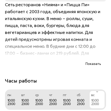
Сеть ресторанов «Нияма» и «Пицца Пи» 
работает с 2003 года, объединяя японскую и 
итальянскую кухни. В меню – роллы, суши, 
пицца, паста, воки, бургеры, блюда для 
вегетарианцев и эффектные напитки. Для 
детей предусмотрены игровая комната и 
специальное меню. В будние дни с 12:00 до 
17:00 – бизнес-ланчи от 219 рублей. Для 
постоянных гостей действует бонусная 
Показать
программа лояльности.
Часы работы
пн
вт
ср
чт
пт
сб
вс
10:00
10:00
10:00
10:00
10:00
10:00
10:00
23:00
23:00
23:00
23:00
23:00
23:00
23:00