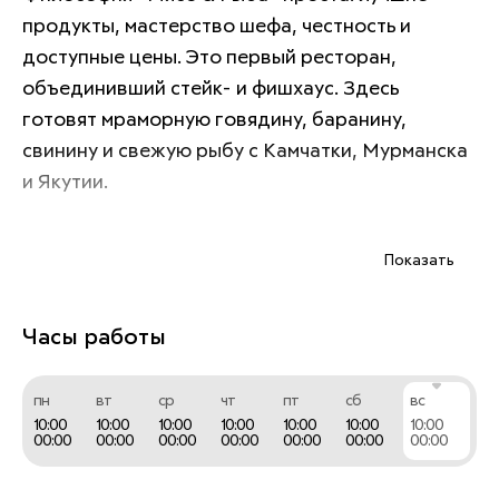
продукты, мастерство шефа, честность и 
доступные цены. Это первый ресторан, 
объединивший стейк- и фишхаус. Здесь 
готовят мраморную говядину, баранину, 
свинину и свежую рыбу с Камчатки, Мурманска 
и Якутии. 
Показать
Меню славится альтернативными стейками по 
привлекательной цене, авторскими десертами 
от топ-кондитера Москвы и отличным кофе от 
Часы работы
профессионального бариста.
пн
вт
ср
чт
пт
сб
вс
10:00
10:00
10:00
10:00
10:00
10:00
10:00
00:00
00:00
00:00
00:00
00:00
00:00
00:00