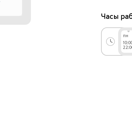
Преимуществ
Часы ра
- Только ор
- Гарантия; 
пн
10:0
- Профессио
22:0
- Высокий 