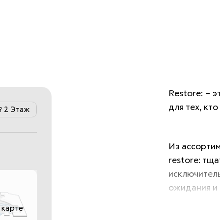
Restore: – 
для тех, кто
2 Этаж
Из ассортим
restore: тщ
исключитель
ожидания и 
 карте