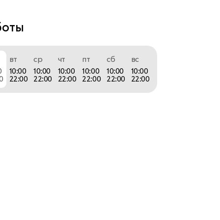
а магазина restore: 
боты
игинальная продукция; 
вт
ср
чт
пт
сб
вс
0
10:00
10:00
10:00
10:00
10:00
10:00
нальная консультация при выборе устройств; 
0
22:00
22:00
22:00
22:00
22:00
22:00
уровень постпродажного сопровождения.