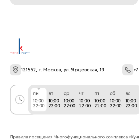
ассортимент. Без первого платежа, без
переплат и ожидания – только
удовольствие от технологий и
производительности. Выбирайте
желанные устройства и гаджеты без
компромиссов. Подробнее на https://re-
store.ru/ или по телефону горячей линии 8
(800) 700-19-44.
121552, г. Москва, ул. Ярцевская, 19
+7
пн
вт
ср
чт
пт
сб
вс
10:00
10:00
10:00
10:00
10:00
10:00
10:00
22:00
22:00
22:00
22:00
22:00
22:00
22:00
Правила посещения Многофункционального комплекса «Кун