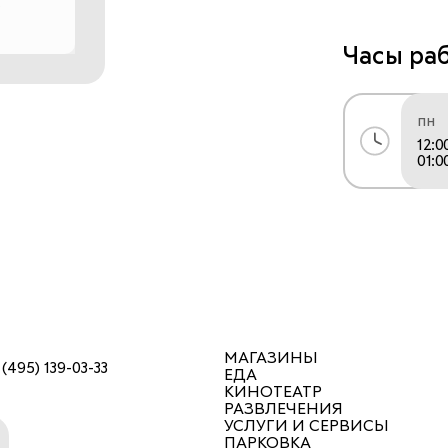
точно нужно
предпочтени
Часы ра
появляются 
нашим опыто
пн
12:0
01:0
МАГАЗИНЫ
 (495) 139-03-33
ЕДА
КИНОТЕАТР
РАЗВЛЕЧЕНИЯ
УСЛУГИ И СЕРВИСЫ
ПАРКОВКА