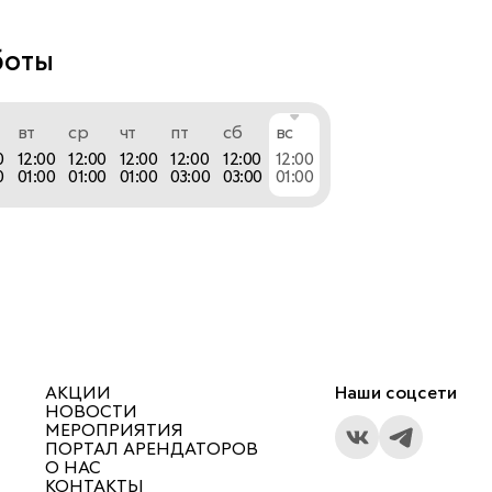
 дополнение. Мы – бар, где на стыке 
й в еде и разнообразия в развлечениях 
боты
новые эмоции. Мы хотим поделиться с вами 
м и дарить новые впечатления.
вт
ср
чт
пт
сб
вс
0
12:00
12:00
12:00
12:00
12:00
12:00
0
01:00
01:00
01:00
03:00
03:00
01:00
АКЦИИ
Наши соцсети
НОВОСТИ
МЕРОПРИЯТИЯ
ПОРТАЛ АРЕНДАТОРОВ
О НАС
КОНТАКТЫ