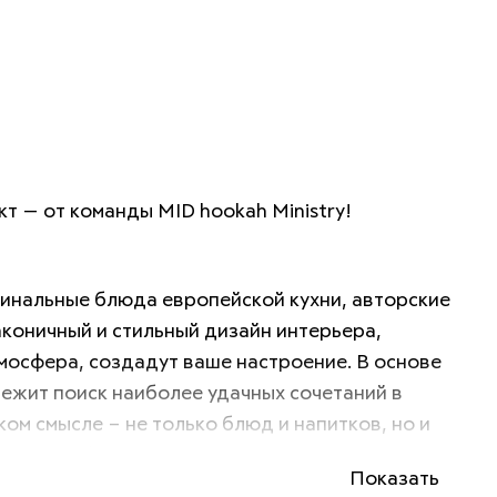
т — от команды MID hookah Ministry! 
инальные блюда европейской кухни, авторские 
аконичный и стильный дизайн интерьера, 
мосфера, создадут ваше настроение. В основе 
ежит поиск наиболее удачных сочетаний в 
ом смысле – не только блюд и напитков, но и 
 и атмосферы. Мы ценим полноту ощущений и 
Показать
о еда – это компонент, к которому совершенно 