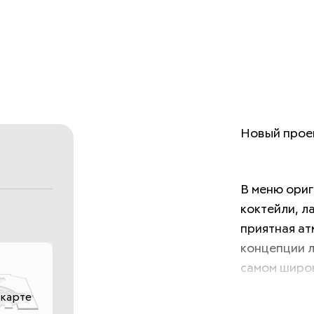
Новый проек
В меню ориг
коктейли, л
приятная ат
концепции л
самом широк
мероприятий
 карте
уверены, чт