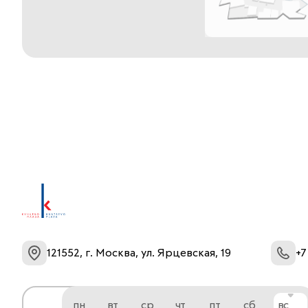
121552, г. Москва, ул. Ярцевская, 19
+7
пн
вт
ср
чт
пт
сб
вс