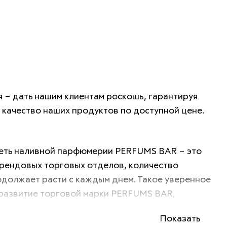
 – дать нашим клиентам роскошь, гарантируя 
качество наших продуктов по доступной цене.
еть наливной парфюмерии PERFUMS BAR – это 
рендовых торговых отделов, количество 
должает расти с каждым днем. Такое уверенное 
развитие торговой марки PERFUMS BAR, 
ысоком качестве продукции и обеспечивается 
Показать
дным партнерством.