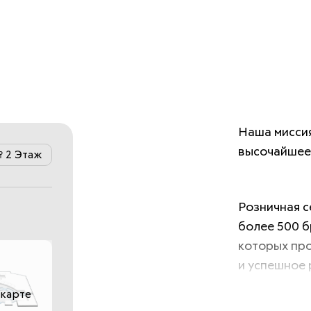
Наша миссия
высочайшее 
2 Этаж
Розничная с
более 500 б
которых про
и успешное 
говорит о в
 карте
взаимовыго