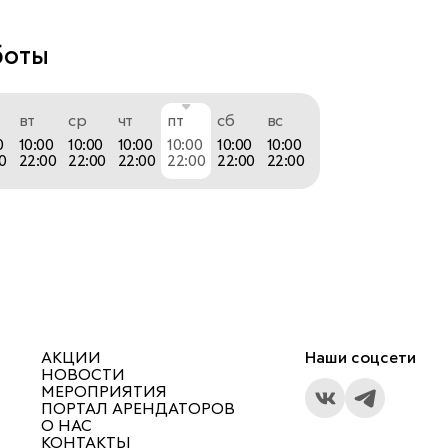
боты
ственном процессе мы используем парфюмерные 
только высокого качества и высшей ценовой 
вт
ср
чт
пт
сб
вс
произведенные компаниями Франции, Италии, 
0
10:00
10:00
10:00
10:00
10:00
10:00
стрии и Германии. Опыт наших технологов, 
0
22:00
22:00
22:00
22:00
22:00
22:00
г поставщиков и использование качественного 
тируют повышенную стойкость и большое 
ие ароматов.
АКЦИИ
Наши соцсети
НОВОСТИ
МЕРОПРИЯТИЯ
ПОРТАЛ АРЕНДАТОРОВ
О НАС
КОНТАКТЫ