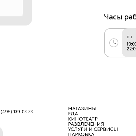
Часы ра
В производ
композиции 
пн
категории, 
10:0
Испании, Ав
22:0
широкий кру
сырья гаран
разнообраз
МАГАЗИНЫ
 (495) 139-03-33
ЕДА
КИНОТЕАТР
РАЗВЛЕЧЕНИЯ
УСЛУГИ И СЕРВИСЫ
ПАРКОВКА