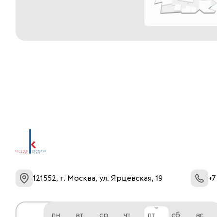
121552, г. Москва, ул. Ярцевская, 19
+7
пн
вт
ср
чт
пт
сб
вс