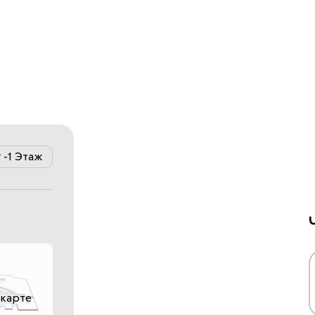
-1 Этаж
 карте