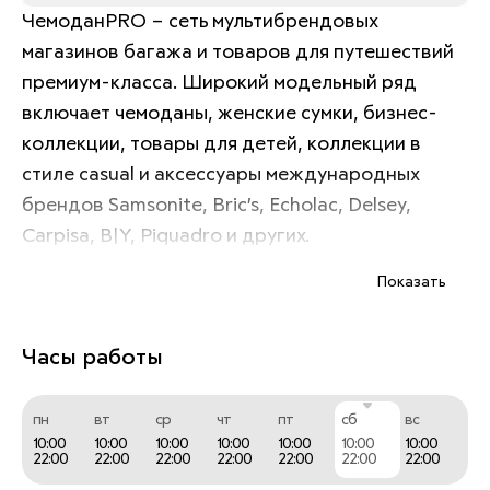
ЧемоданPRO – сеть мультибрендовых 
магазинов багажа и товаров для путешествий 
премиум-класса. Широкий модельный ряд 
включает чемоданы, женские сумки, бизнес-
коллекции, товары для детей, коллекции в 
стиле casual и аксессуары международных 
брендов Samsonite, Bric’s, Echolac, Delsey, 
Carpisa, B|Y, Piquadro и других. 
Показать
ЧемоданPRO сделает Ваше путешествие или 
деловую поездку максимально комфортными, 
Часы работы
легкими и успешными! 
пн
вт
ср
чт
пт
сб
вс
10:00
10:00
10:00
10:00
10:00
10:00
10:00
22:00
22:00
22:00
22:00
22:00
22:00
22:00
Путешествуйте с удовольствием вместе с 