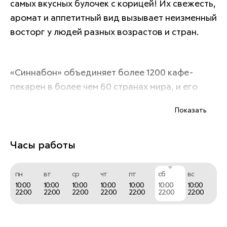
самых вкусных булочек с корицей! Их свежесть, 
аромат и аппетитный вид вызывает неизменный 
восторг у людей разных возрастов и стран. 
«Синнабон» объединяет более 1200 кафе-
пекарен в более чем 60 странах мира, и его 
популярность продолжает расти. На 
Показать
сегодняшний день в России открыто более 120 
кафе-пекарен Синнабон.
Часы работы
пн
вт
ср
чт
пт
сб
вс
10:00
10:00
10:00
10:00
10:00
10:00
10:00
22:00
22:00
22:00
22:00
22:00
22:00
22:00