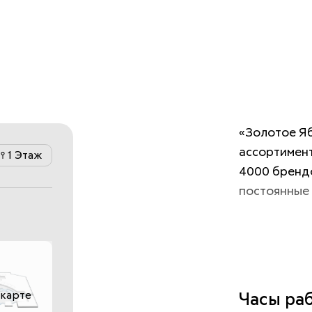
«Золотое Яб
ассортимент
1 Этаж
4000 брендо
постоянные 
 карте
Часы ра