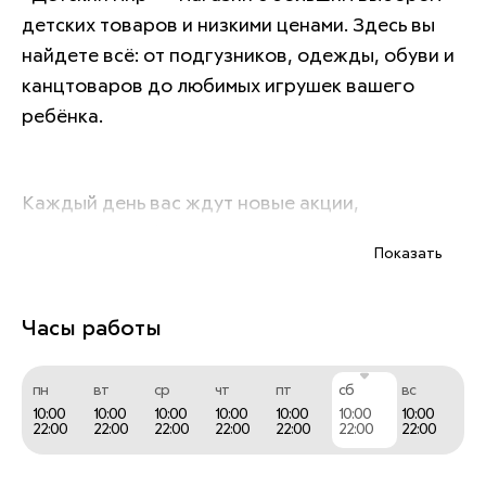
детских товаров и низкими ценами. Здесь вы 
найдете всё: от подгузников, одежды, обуви и 
канцтоваров до любимых игрушек вашего 
ребёнка.
Каждый день вас ждут новые акции, 
промокоды и бонусы. Приходите в гости или 
Показать
оформите заказ на нашем сайте.
Часы работы
пн
вт
ср
чт
пт
сб
вс
10:00
10:00
10:00
10:00
10:00
10:00
10:00
22:00
22:00
22:00
22:00
22:00
22:00
22:00