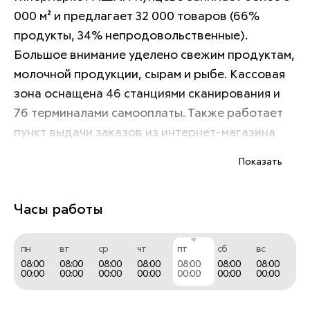
000 м² и предлагает 32 000 товаров (66% 
продукты, 34% непродовольственные). 
Большое внимание уделено свежим продуктам, 
молочной продукции, сырам и рыбе. Кассовая 
зона оснащена 46 станциями сканирования и 
76 терминалами самооплаты. Также работает 
пункт выдачи заказов из интернет-магазина 
auchan.ru.
Показать
Часы работы
пн
вт
ср
чт
пт
сб
вс
08:00
08:00
08:00
08:00
08:00
08:00
08:00
00:00
00:00
00:00
00:00
00:00
00:00
00:00