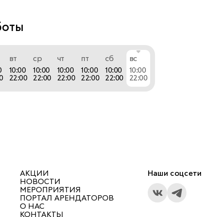
дежда и обувь. 
боты
о вы приходите к нам не просто так. А когда 
вт
ср
чт
пт
сб
вс
 нашим постоянным покупателем, то и вовсе 
0
10:00
10:00
10:00
10:00
10:00
10:00
ь к чему-то большему: миру классных людей, 
0
22:00
22:00
22:00
22:00
22:00
22:00
гда рады и, улыбаясь, приветствуют словами: 
ловать в modi». С этих слов, начинается 
с брендом, который превращается в 
ю часть вашей жизни в её самые счастливые 
д, который присутствует каждый день в жизни 
АКЦИИ
Наши соцсети
юдей. Присоединяйтесь к нашей большой 
НОВОСТИ
МЕРОПРИЯТИЯ
мы интуитивно понимаем друг друга и дарим 
ПОРТАЛ АРЕНДАТОРОВ
пло.
О НАС
КОНТАКТЫ