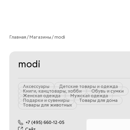
Главная
Магазины
modi
modi
Аксессуары
Детские товары и одежда
Книги, канцтовары, хобби
Обувь и сумки
Женская одежда
Мужская одежда
Подарки и сувениры
Товары для дома
Товары для животных
+7 (495) 660-12-05
Сайт