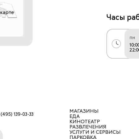
продукты, о
 карте
Часы ра
Мы верим, чт
пн
становитесь
10:0
приобщаетес
22:0
где вам все
«Добро пожа
знакомство 
неотъемлему
моменты. 
modi – брен
МАГАЗИНЫ
миллионов л
 (495) 139-03-33
ЕДА
КИНОТЕАТР
семье, где 
РАЗВЛЕЧЕНИЯ
любовь и те
УСЛУГИ И СЕРВИСЫ
ПАРКОВКА