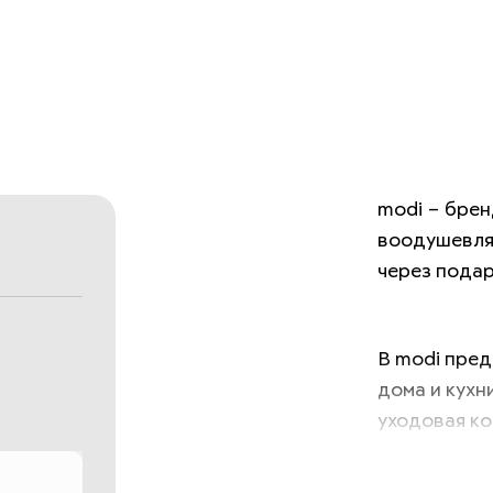
modi – брен
воодушевля
через подар
В modi пред
дома и кухн
уходовая ко
электроника
путешествий