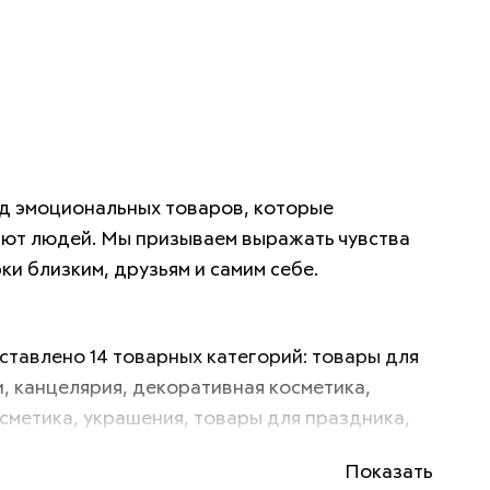
д эмоциональных товаров, которые 
ют людей. Мы призываем выражать чувства 
ки близким, друзьям и самим себе. 
ставлено 14 товарных категорий: товары для 
и, канцелярия, декоративная косметика, 
сметика, украшения, товары для праздника, 
, фешн аксессуары, игры и игрушки, товары для 
Показать
, товары для животных, товары для спорта, 