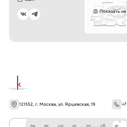
Показать на
121552, г. Москва, ул. Ярцевская, 19
+7
пн
вт
ср
чт
пт
сб
вс