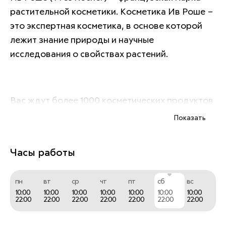
растительной косметики. Косметика Ив Роше – 
это экспертная косметика, в основе которой 
лежит знание природы и научные 
исследования о свойствах растений.
Вас ждут более 1000 косметических продуктов 
на основе Растений:
Показать
•         уход за лицом,
Часы работы
•         уход за телом,
пн
вт
ср
чт
пт
сб
вс
•         парфюмерия,
10:00
10:00
10:00
10:00
10:00
10:00
10:00
22:00
22:00
22:00
22:00
22:00
22:00
22:00
•         декоративная косметика,