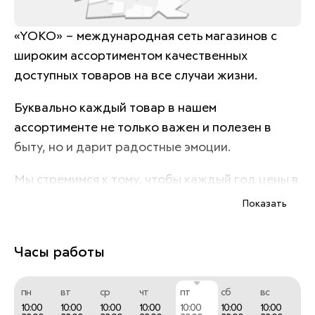
«YOKO» – международная сеть магазинов с 
широким ассортиментом качественных 
доступных товаров на все случаи жизни. 
Буквально каждый товар в нашем 
ассортименте не только важен и полезен в 
быту, но и дарит радостные эмоции. 
Мы стремимся к тому, чтобы каждый год цены в 
наших магазинах становились всё ниже за счёт 
Показать
оптимизации производства в Китае, но и 
сегодня мы работаем в сегменте средний.
Часы работы
пн
вт
ср
чт
пт
сб
вс
10:00
10:00
10:00
10:00
10:00
10:00
10:00