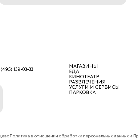
распространяются на избранный
ассортимент во всех бутиках Togas и на
сайте togas.com. Предложение не
суммируется с другими акциями и
предложениями. Бонусы по программе
лояльности не начисляются и не
списываются на товары, купленные со
скидкой. Количество товаров,
участвующих в акции,
ограничено.Подробную информацию об
акции можно узнать в бутике Togas на 1
этаже или по телефону +7 495 103 35 38
МАГАЗИНЫ
 (495) 139-03-33
ЕДА
КИНОТЕАТР
РАЗВЛЕЧЕНИЯ
УСЛУГИ И СЕРВИСЫ
ПАРКОВКА
цево
Политика в отношении обработки персональных данных и П