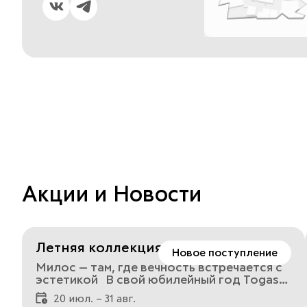
Акции и Новости
Летняя коллекция одежды Togas
Новое поступление
Милос — там, где вечность встречается с
эстетикой В свой юбилейный год Togas
представляет летнюю кампанию, в
20 июл. – 31 авг.
которой гармонично сочетаются