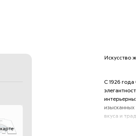
Искусство ж
С 1926 года
элегантност
интерьерных
изысканных 
вкуса и тра
 карте