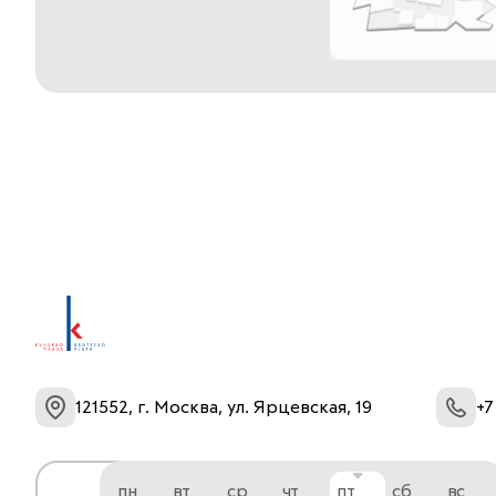
121552, г. Москва, ул. Ярцевская, 19
+7
пн
вт
ср
чт
пт
сб
вс