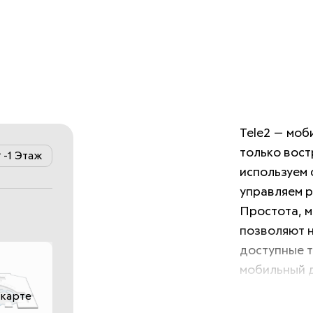
Tele2 — моб
только вост
-1 Этаж
используем 
управляем р
Простота, м
позволяют н
доступные т
мобильный д
 карте