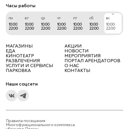
Часы работы
пн
вт
ср
чт
пт
сб
вс
10:00
10:00
10:00
10:00
10:00
10:00
10:00
22:00
22:00
22:00
22:00
22:00
22:00
22:00
МАГАЗИНЫ
АКЦИИ
ЕДА
НОВОСТИ
КИНОТЕАТР
МЕРОПРИЯТИЯ
РАЗВЛЕЧЕНИЯ
ПОРТАЛ АРЕНДАТОРОВ
УСЛУГИ И СЕРВИСЫ
О НАС
ПАРКОВКА
КОНТАКТЫ
Наши соцсети
Правила посещения
Многофункционального комплекса