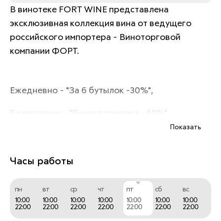
В винотеке FORT WINE представлена 
эксклюзивная коллекция вина от ведущего 
российского импортера - Виноторговой 
компании ФОРТ. 
Ежедневно - "За 6 бутылок -30%", 
Ежемесячно - "Винная ярмарка -40%".
Показать
Часы работы
пн
вт
ср
чт
пт
сб
вс
10:00
10:00
10:00
10:00
10:00
10:00
10:00
22:00
22:00
22:00
22:00
22:00
22:00
22:00