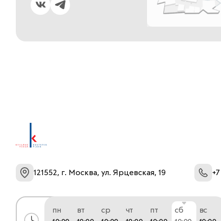
121552, г. Москва, ул. Ярцевская, 19
+7
пн
вт
ср
чт
пт
сб
вс