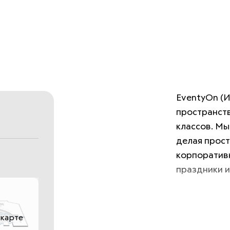
EventyOn (И
пространств
классов. Мы
делая прост
корпоративн
праздники и
 карте