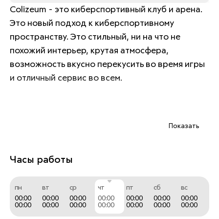
Colizeum - это киберспортивный клуб и арена. 
Это новый подход к киберспортивному 
пространству. Это стильный, ни на что не 
похожий интерьер, крутая атмосфера, 
возможность вкусно перекусить во время игры 
и отличный сервис во всем. 
Возможность прийти одному или командой. 
Показать
Буткемпы, стримерские, турниры разного 
уровня. Но самое главное, Colizeum – это 
просто лучшее место для игры.
Часы работы
пн
вт
ср
чт
пт
сб
вс
00:00
00:00
00:00
00:00
00:00
00:00
00:00
00:00
00:00
00:00
00:00
00:00
00:00
00:00