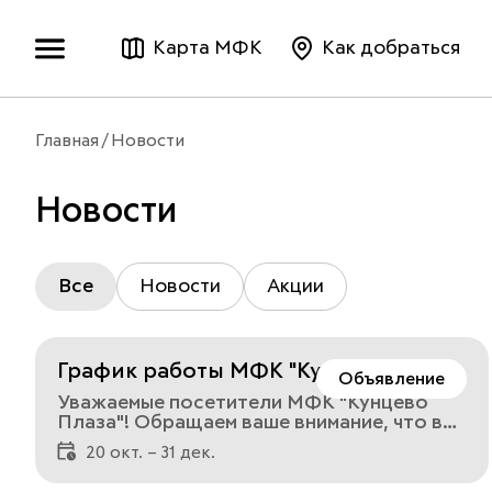
Карта МФК
Как добраться
Главная
Новости
Новости
Все
Новости
Акции
График работы МФК "Кунцево
Объявление
Плаза"
Уважаемые посетители МФК "Кунцево
Плаза"! Обращаем ваше внимание, что все
предприятия МФК "Кунцево Плаза"
20 окт. – 31 дек.
работают с 10:00 до 22:00 ежедневно,
кроме:• Ашан — 08:00-00:00• La Habana —