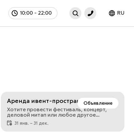
10:00
-
22:00
RU
Аренда ивент-пространства
Объявление
«Корзина»
Хотите провести фестиваль, концерт,
деловой митап или любое другое
мероприятие на красивой площадкеТогда
31 янв. – 31 дек.
приглашаем вас на два этажа МФК
Кунцево Плаза, где есть уникальное арт-