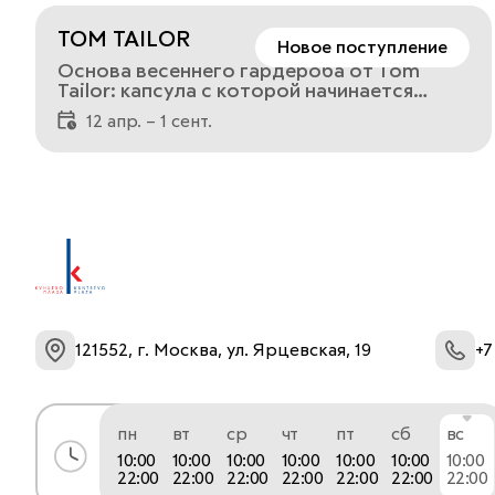
09:00-00:00• Космик — будни: 12:00-00:00,
выходные: 11:00-00:00• Парковка — 06:00-
TOM TAILOR
Новое поступление
00:00
Основа весеннего гардероба от Tom
Tailor: капсула с которой начинается
весна
12 апр. – 1 сент.
121552, г. Москва, ул. Ярцевская, 19
+7
пн
вт
ср
чт
пт
сб
вс
10:00
10:00
10:00
10:00
10:00
10:00
10:00
22:00
22:00
22:00
22:00
22:00
22:00
22:00